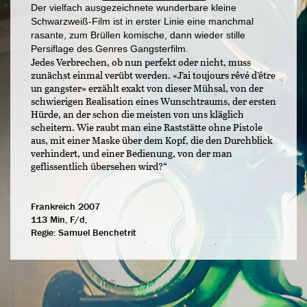
Der vielfach ausgezeichnete wunderbare kleine
Schwarzweiß-Film ist in erster Linie eine manchmal
rasante, zum Brüllen komische, dann wieder stille
Persiflage des Genres Gangsterfilm.
Jedes Verbrechen, ob nun perfekt oder nicht, muss
zunächst einmal verübt werden. «J’ai toujours rêvé d’être
un gangster» erzählt exakt von dieser Mühsal, von der
schwierigen Realisation eines Wunschtraums, der ersten
Hürde, an der schon die meisten von uns kläglich
scheitern. Wie raubt man eine Raststätte ohne Pistole
aus, mit einer Maske über dem Kopf, die den Durchblick
verhindert, und einer Bedienung, von der man
geflissentlich übersehen wird?“
Frankreich 2007
113 Min, F/d,
Regie:
Samuel Benchetrit