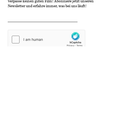
Verpasse keinen guten Film! Abonniere jetzt unseren
Newsletter und erfahre immer, was bei uns läuft!
OK
Kulturzentrum Gaswerk
Untere Schöntalstrasse 19
8406 Winterthur
info@kinonische.ch