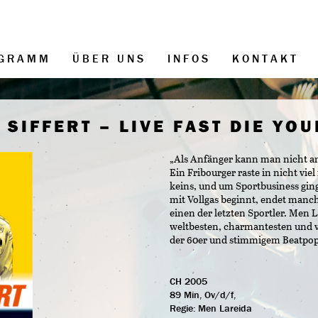
GRAMM
ÜBER UNS
INFOS
KONTAKT
 SIFFERT – LIVE FAST DIE YO
„Als Anfänger kann man nicht an
Ein Fribourger raste in nicht viel
keins, und um Sportbusiness gin
mit Vollgas beginnt, endet manch
einen der letzten Sportler. Men 
weltbesten, charmantesten und ve
der 60er und stimmigem Beatpop
CH 2005
89 Min, Ov/d/f,
Regie:
Men Lareida