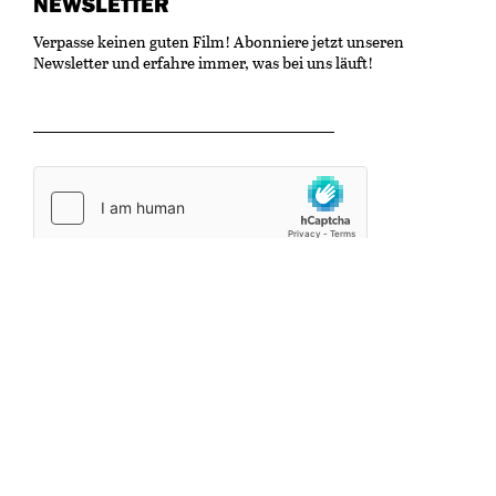
NEWSLETTER
Verpasse keinen guten Film! Abonniere jetzt unseren
Newsletter und erfahre immer, was bei uns läuft!
OK
Kulturzentrum Gaswerk
Untere Schöntalstrasse 19
8406 Winterthur
info@kinonische.ch