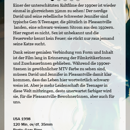
Einer der unterschätzten Kultfilme der 1990er ist wieder
einmal in glorreichem 35mm zu sehen! Der nerdige
David und seine rebellische Schwester Jennifer sind
typische Gen-X-Teenager, die plötzlich in Pleasantville
landen, eine schwarz-weissen Sitcom aus den 1950ern.
Hier regnet es nicht, Sex ist unbekannt und die
Feuerwehr kennt kein Feuer; sie rückt nur raus jemand
seine Katze sucht.
Dank seiner genialen Verbindung von Form und Inhalt
ist der Film lang in Erinnerung der FilmkritikerInnen
und ZuschauerInnen geblieben. Während die 1990er-
Szenen in gewöhnlicher MTV-Farbe zu sehen sind,
müssen David und Jennifer in Pleasantville damit klar
kommen, dass das Leben hier wortwörtlich schwarz-
weiss ist. Aber je mehr Leidenschaft die Teenager in
diese Welt mitbringen, desto unerwartet farbiger wird
sie, für die Pleasantville-BewohnerInnen, aber auch für
uns.
USA 1998
120 Min, ov/df, 35mm
Regie:
Gary Ross