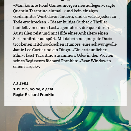
«Man könnte Road Games morgen neu auflegen», sagte
Quentin Tarantino einmal, «und kein einziges
verdammtes Wort davon ändern, und es würde jeden zu
Tode erschrecken.» Dieser kultige Outback-Thriller
handelt von einem Lastwagenfahrer, der quer durch
Australien reist und mit Hilfe eines Anhalters einen
Serienmörder aufspürt. Mit dabei sind eine gute Dosis
trockenen Hitchcock’schen Humors, eine schwungvolle
Jamie Lee Curtis und ein Dingo. «Ein erstaunlicher
Film», fasst Tarantino zusammen. Oder in den Worten
seines Regisseurs Richard Franklin: «Rear Window in
einem Truck».
AU 1981
101 Min, ov/de, digital
Regie:
Richard Franklin