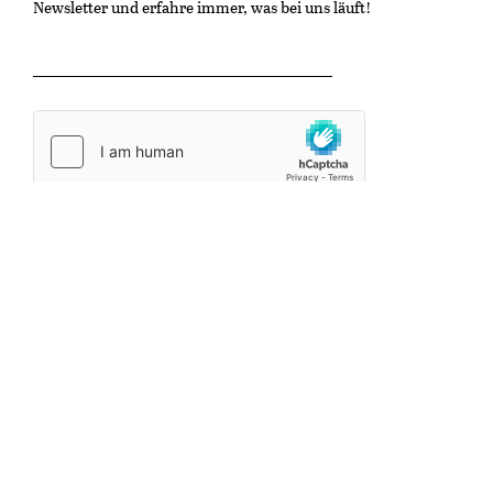
Newsletter und erfahre immer, was bei uns läuft!
OK
Kulturzentrum Gaswerk
Untere Schöntalstrasse 19
8406 Winterthur
info@kinonische.ch