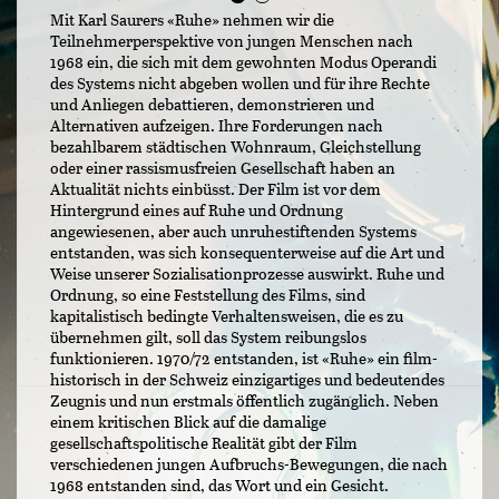
Mit Karl Saurers «Ruhe» nehmen wir die
Teilnehmerperspektive von jungen Menschen nach
1968 ein, die sich mit dem gewohnten Modus Operandi
des Systems nicht abgeben wollen und für ihre Rechte
und Anliegen debattieren, demonstrieren und
Alternativen aufzeigen. Ihre Forderungen nach
bezahlbarem städtischen Wohnraum, Gleichstellung
oder einer rassismusfreien Gesellschaft haben an
Aktualität nichts einbüsst. Der Film ist vor dem
Hintergrund eines auf Ruhe und Ordnung
angewiesenen, aber auch unruhestiftenden Systems
entstanden, was sich konsequenterweise auf die Art und
Weise unserer Sozialisationprozesse auswirkt. Ruhe und
Ordnung, so eine Feststellung des Films, sind
kapitalistisch bedingte Verhaltensweisen, die es zu
übernehmen gilt, soll das System reibungslos
funktionieren. 1970/72 entstanden, ist «Ruhe» ein film-
historisch in der Schweiz einzigartiges und bedeutendes
Zeugnis und nun erstmals öffentlich zugänglich. Neben
einem kritischen Blick auf die damalige
gesellschaftspolitische Realität gibt der Film
verschiedenen jungen Aufbruchs-Bewegungen, die nach
1968 entstanden sind, das Wort und ein Gesicht.