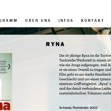
GRAMM
ÜBER UNS
INFOS
KONTAKT
RYNA
Die 16-jährige Ryna ist die Toch
Tankstelle/Werkstatt in einem k
wie ein Junge aufgezogen, weil i
er sie einen Overall zu tragen und
Film geht es um starke Familienb
Geschlecht und um einen tyrann
eisernen Griff entgleitet. „Ryna“
und das damit verbundene Leide
materialistischen Träumen sucht
Schweiz/Rumänien 2002