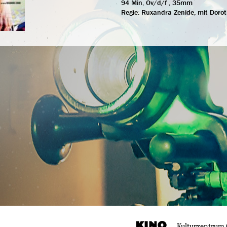
94 Min, Ov/d/f , 35mm
Regie:
Ruxandra Zenide, mit Dorot
Kulturzentrum