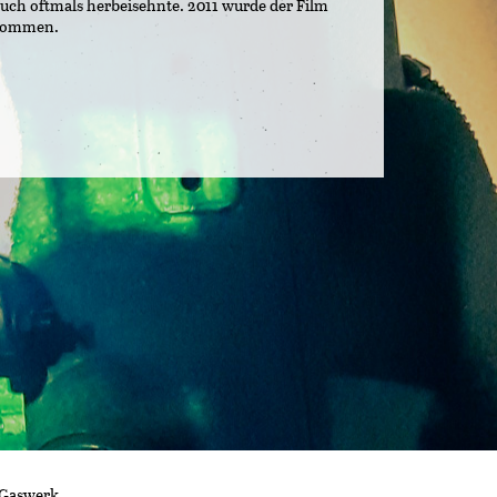
 auch oftmals herbeisehnte. 2011 wurde der Film
enommen.
 Gaswerk