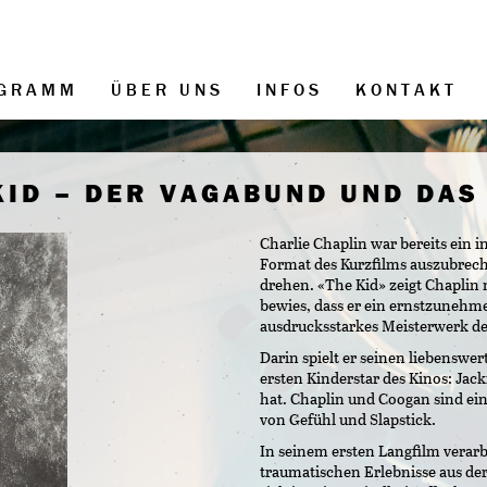
GRAMM
ÜBER UNS
INFOS
KONTAKT
KID – DER VAGABUND UND DAS
Charlie Chaplin war bereits ein i
Format des Kurzfilms auszubrech
drehen. «The Kid» zeigt Chaplin
bewies, dass er ein ernstzunehme
ausdrucksstarkes Meisterwerk d
Darin spielt er seinen liebenswe
ersten Kinderstar des Kinos: Jack
hat. Chaplin und Coogan sind ei
von Gefühl und Slapstick.
In seinem ersten Langfilm verarb
traumatischen Erlebnisse aus der