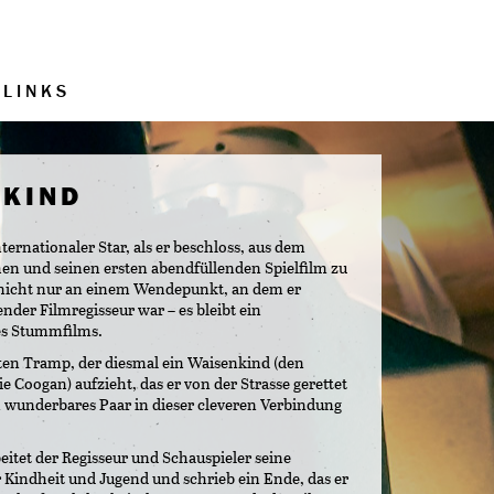
LINKS
 KIND
nternationaler Star, als er beschloss, aus dem
en und seinen ersten abendfüllenden Spielfilm zu
 nicht nur an einem Wendepunkt, an dem er
nder Filmregisseur war – es bleibt ein
es Stummfilms.
rten Tramp, der diesmal ein Waisenkind (den
ie Coogan) aufzieht, das er von der Strasse gerettet
n wunderbares Paar in dieser cleveren Verbindung
eitet der Regisseur und Schauspieler seine
 Kindheit und Jugend und schrieb ein Ende, das er