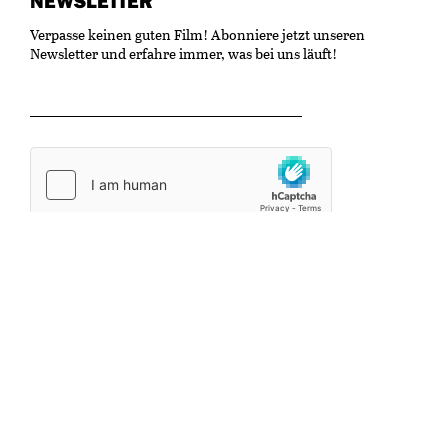
NEWSLETTER
Verpasse keinen guten Film! Abonniere jetzt unseren
Newsletter und erfahre immer, was bei uns läuft!
OK
Kulturzentrum Gaswerk
Untere Schöntalstrasse 19
8406 Winterthur
info@kinonische.ch