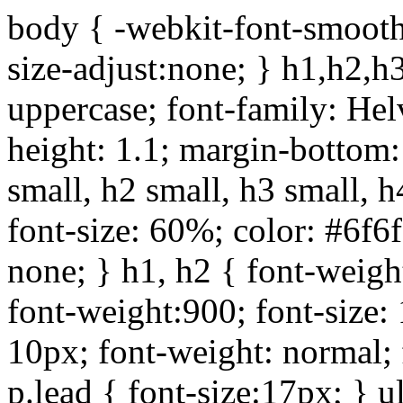
body { -webkit-font-smoothi
size-adjust:none; } h1,h2,h
uppercase; font-family: Helve
height: 1.1; margin-bottom:1
small, h2 small, h3 small, h
font-size: 60%; color: #6f6f
none; } h1, h2 { font-weigh
font-weight:900; font-size:
10px; font-weight: normal; 
p.lead { font-size:17px; } ul