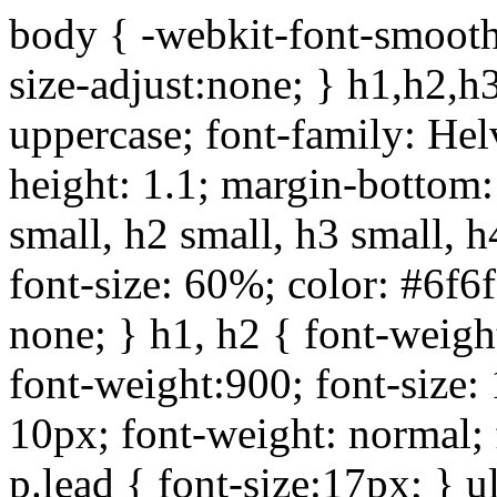
body { -webkit-font-smoothi
size-adjust:none; } h1,h2,h
uppercase; font-family: Helve
height: 1.1; margin-bottom:1
small, h2 small, h3 small, h
font-size: 60%; color: #6f6f
none; } h1, h2 { font-weigh
font-weight:900; font-size:
10px; font-weight: normal; 
p.lead { font-size:17px; } ul