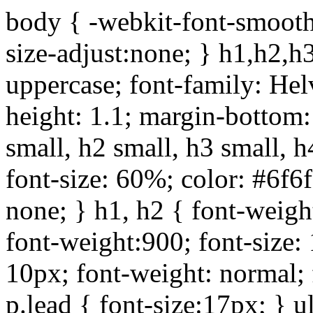
body { -webkit-font-smoothi
size-adjust:none; } h1,h2,h
uppercase; font-family: Helve
height: 1.1; margin-bottom:1
small, h2 small, h3 small, h
font-size: 60%; color: #6f6f
none; } h1, h2 { font-weigh
font-weight:900; font-size:
10px; font-weight: normal; 
p.lead { font-size:17px; } ul