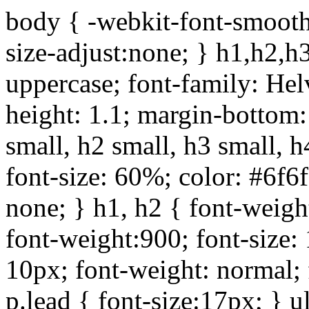
body { -webkit-font-smoothi
size-adjust:none; } h1,h2,h
uppercase; font-family: Helve
height: 1.1; margin-bottom:1
small, h2 small, h3 small, h
font-size: 60%; color: #6f6f
none; } h1, h2 { font-weigh
font-weight:900; font-size:
10px; font-weight: normal; 
p.lead { font-size:17px; } ul