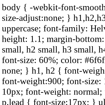
body { -webkit-font-smoothi
size-adjust:none; } h1,h2,h
uppercase; font-family: Helve
height: 1.1; margin-bottom:1
small, h2 small, h3 small, h
font-size: 60%; color: #6f6f
none; } h1, h2 { font-weigh
font-weight:900; font-size:
10px; font-weight: normal; 
p.lead { font-size:17px; } ul