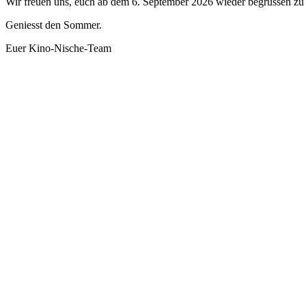
Wir freuen uns, euch ab dem 6. September 2026 wieder begrüssen zu 
Geniesst den Sommer.
Euer Kino-Nische-Team