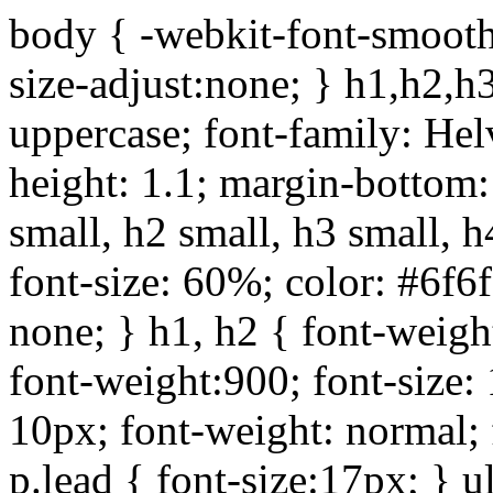
body { -webkit-font-smoothi
size-adjust:none; } h1,h2,h
uppercase; font-family: Helve
height: 1.1; margin-bottom:1
small, h2 small, h3 small, h
font-size: 60%; color: #6f6f
none; } h1, h2 { font-weigh
font-weight:900; font-size:
10px; font-weight: normal; 
p.lead { font-size:17px; } ul