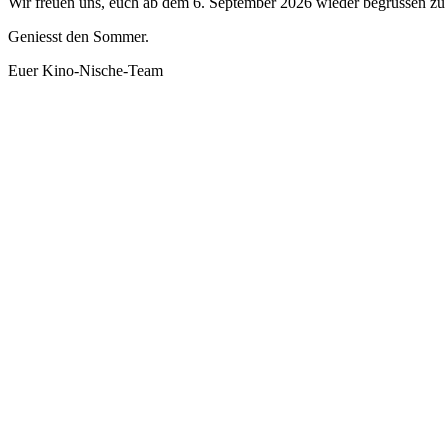
Wir freuen uns, euch ab dem 6. September 2026 wieder begrüssen zu 
Geniesst den Sommer.
Euer Kino-Nische-Team