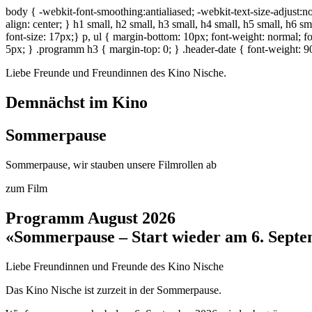
body { -webkit-font-smoothing:antialiased; -webkit-text-size-adjust:no
align: center; } h1 small, h2 small, h3 small, h4 small, h5 small, h6 s
font-size: 17px;} p, ul { margin-bottom: 10px; font-weight: normal; fon
5px; } .programm h3 { margin-top: 0; } .header-date { font-weight: 90
Liebe Freunde und Freundinnen des Kino Nische.
Demnächst im Kino
Sommerpause
Sommerpause, wir stauben unsere Filmrollen ab
zum Film
Programm August 2026
«Sommerpause – Start wieder am 6. Sept
Liebe Freundinnen und Freunde des Kino Nische
Das Kino Nische ist zurzeit in der Sommerpause.