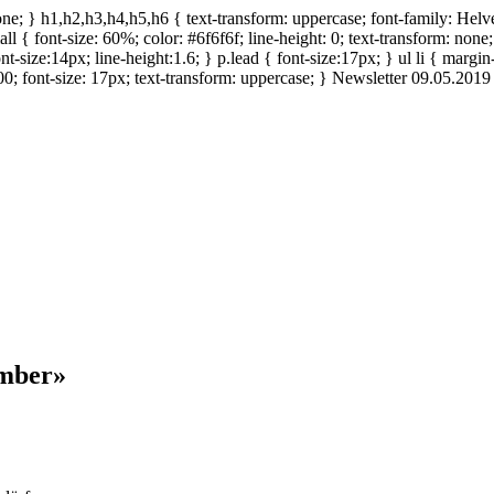
ne; } h1,h2,h3,h4,h5,h6 { text-transform: uppercase; font-family: Helveti
mall { font-size: 60%; color: #6f6f6f; line-height: 0; text-transform: non
t-size:14px; line-height:1.6; } p.lead { font-size:17px; } ul li { margin
0; font-size: 17px; text-transform: uppercase; }
Newsletter 09.05.2019
ember»