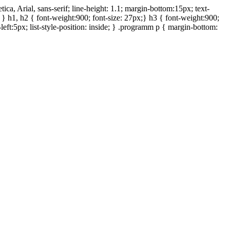
ca, Arial, sans-serif; line-height: 1.1; margin-bottom:15px; text-
e; } h1, h2 { font-weight:900; font-size: 27px;} h3 { font-weight:900;
-left:5px; list-style-position: inside; } .programm p { margin-bottom: