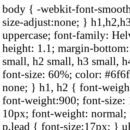
body { -webkit-font-smoothi
size-adjust:none; } h1,h2,h
uppercase; font-family: Helve
height: 1.1; margin-bottom:1
small, h2 small, h3 small, h
font-size: 60%; color: #6f6f
none; } h1, h2 { font-weigh
font-weight:900; font-size:
10px; font-weight: normal; 
p.lead { font-size:17px; } ul