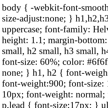
body { -webkit-font-smoothi
size-adjust:none; } h1,h2,h
uppercase; font-family: Helve
height: 1.1; margin-bottom:1
small, h2 small, h3 small, h
font-size: 60%; color: #6f6f
none; } h1, h2 { font-weigh
font-weight:900; font-size:
10px; font-weight: normal; 
p.lead { font-size:17px; } ul