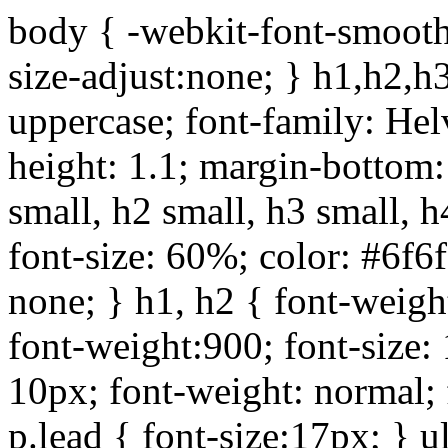
body { -webkit-font-smoothi
size-adjust:none; } h1,h2,h
uppercase; font-family: Helve
height: 1.1; margin-bottom:1
small, h2 small, h3 small, h
font-size: 60%; color: #6f6f
none; } h1, h2 { font-weigh
font-weight:900; font-size:
10px; font-weight: normal; 
p.lead { font-size:17px; } ul