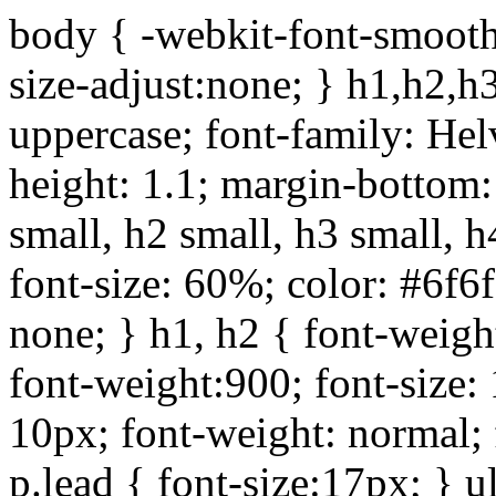
body { -webkit-font-smoothi
size-adjust:none; } h1,h2,h
uppercase; font-family: Helve
height: 1.1; margin-bottom:1
small, h2 small, h3 small, h
font-size: 60%; color: #6f6f
none; } h1, h2 { font-weigh
font-weight:900; font-size:
10px; font-weight: normal; 
p.lead { font-size:17px; } ul