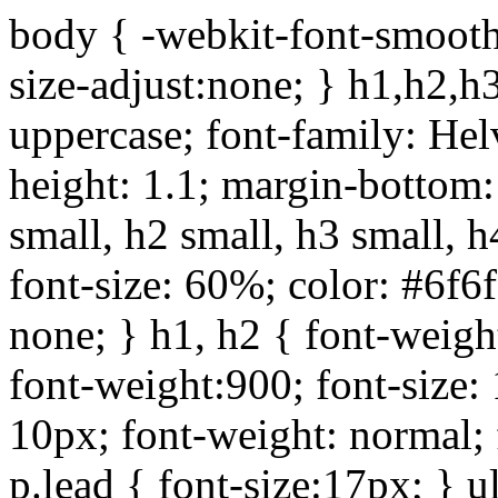
body { -webkit-font-smoothi
size-adjust:none; } h1,h2,h
uppercase; font-family: Helve
height: 1.1; margin-bottom:1
small, h2 small, h3 small, h
font-size: 60%; color: #6f6f
none; } h1, h2 { font-weigh
font-weight:900; font-size:
10px; font-weight: normal; 
p.lead { font-size:17px; } ul