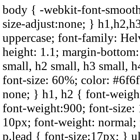
body { -webkit-font-smoothi
size-adjust:none; } h1,h2,h
uppercase; font-family: Helve
height: 1.1; margin-bottom:1
small, h2 small, h3 small, h
font-size: 60%; color: #6f6f
none; } h1, h2 { font-weigh
font-weight:900; font-size:
10px; font-weight: normal; 
p.lead { font-size:17px; } ul