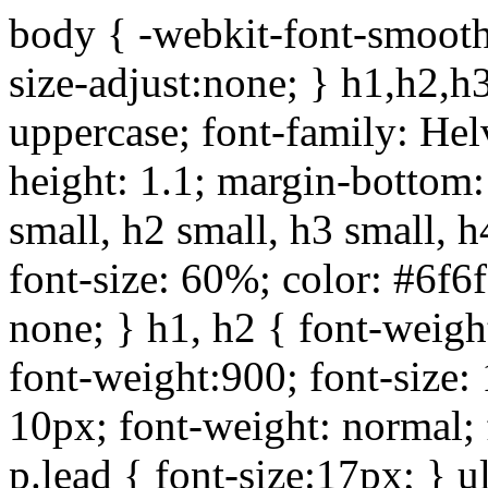
body { -webkit-font-smoothi
size-adjust:none; } h1,h2,h
uppercase; font-family: Helve
height: 1.1; margin-bottom:1
small, h2 small, h3 small, h
font-size: 60%; color: #6f6f
none; } h1, h2 { font-weigh
font-weight:900; font-size:
10px; font-weight: normal; 
p.lead { font-size:17px; } ul