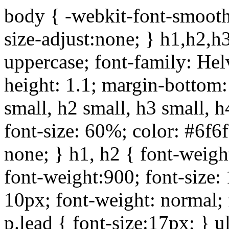
body { -webkit-font-smoothi
size-adjust:none; } h1,h2,h
uppercase; font-family: Helve
height: 1.1; margin-bottom:1
small, h2 small, h3 small, h
font-size: 60%; color: #6f6f
none; } h1, h2 { font-weigh
font-weight:900; font-size:
10px; font-weight: normal; 
p.lead { font-size:17px; } ul