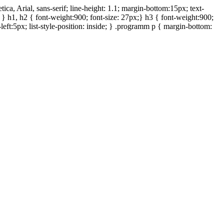
ca, Arial, sans-serif; line-height: 1.1; margin-bottom:15px; text-
e; } h1, h2 { font-weight:900; font-size: 27px;} h3 { font-weight:900;
-left:5px; list-style-position: inside; } .programm p { margin-bottom: