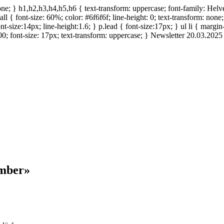
ne; } h1,h2,h3,h4,h5,h6 { text-transform: uppercase; font-family: Helveti
mall { font-size: 60%; color: #6f6f6f; line-height: 0; text-transform: non
t-size:14px; line-height:1.6; } p.lead { font-size:17px; } ul li { margin
0; font-size: 17px; text-transform: uppercase; }
Newsletter 20.03.2025
ember»