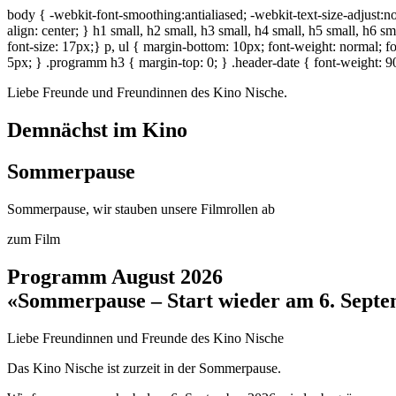
body { -webkit-font-smoothing:antialiased; -webkit-text-size-adjust:no
align: center; } h1 small, h2 small, h3 small, h4 small, h5 small, h6 s
font-size: 17px;} p, ul { margin-bottom: 10px; font-weight: normal; fon
5px; } .programm h3 { margin-top: 0; } .header-date { font-weight: 90
Liebe Freunde und Freundinnen des Kino Nische.
Demnächst im Kino
Sommerpause
Sommerpause, wir stauben unsere Filmrollen ab
zum Film
Programm August 2026
«Sommerpause – Start wieder am 6. Sept
Liebe Freundinnen und Freunde des Kino Nische
Das Kino Nische ist zurzeit in der Sommerpause.