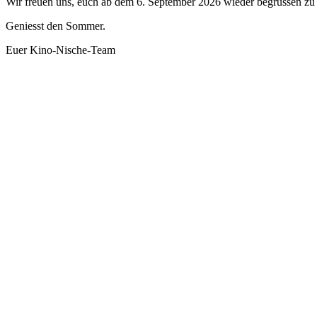
Wir freuen uns, euch ab dem 6. September 2026 wieder begrüssen zu 
Geniesst den Sommer.
Euer Kino-Nische-Team