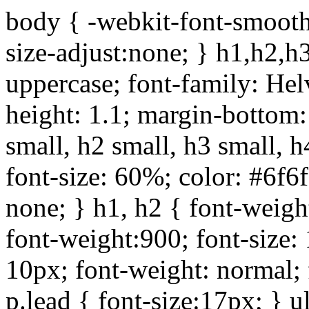
body { -webkit-font-smoothi
size-adjust:none; } h1,h2,h
uppercase; font-family: Helve
height: 1.1; margin-bottom:1
small, h2 small, h3 small, h
font-size: 60%; color: #6f6f
none; } h1, h2 { font-weigh
font-weight:900; font-size:
10px; font-weight: normal; 
p.lead { font-size:17px; } ul