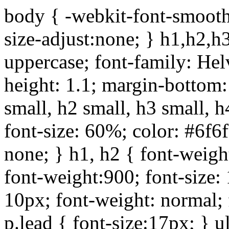
body { -webkit-font-smoothi
size-adjust:none; } h1,h2,h
uppercase; font-family: Helve
height: 1.1; margin-bottom:1
small, h2 small, h3 small, h
font-size: 60%; color: #6f6f
none; } h1, h2 { font-weigh
font-weight:900; font-size:
10px; font-weight: normal; 
p.lead { font-size:17px; } ul