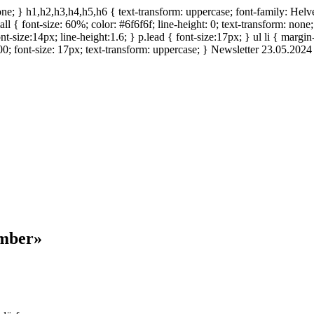
ne; } h1,h2,h3,h4,h5,h6 { text-transform: uppercase; font-family: Helveti
mall { font-size: 60%; color: #6f6f6f; line-height: 0; text-transform: non
t-size:14px; line-height:1.6; } p.lead { font-size:17px; } ul li { margin
0; font-size: 17px; text-transform: uppercase; }
Newsletter 23.05.2024
ember»