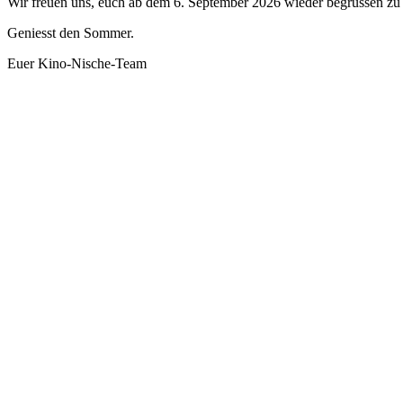
Wir freuen uns, euch ab dem 6. September 2026 wieder begrüssen zu 
Geniesst den Sommer.
Euer Kino-Nische-Team