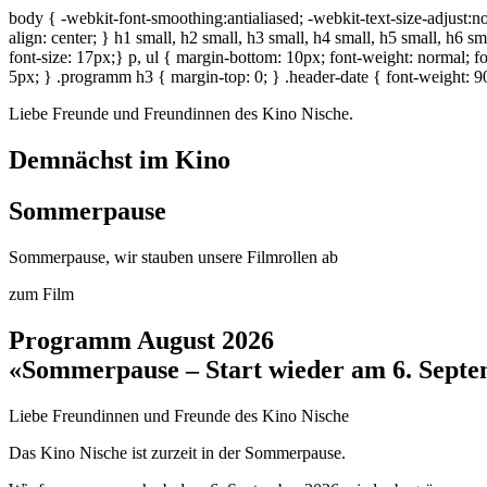
body { -webkit-font-smoothing:antialiased; -webkit-text-size-adjust:no
align: center; } h1 small, h2 small, h3 small, h4 small, h5 small, h6 s
font-size: 17px;} p, ul { margin-bottom: 10px; font-weight: normal; fon
5px; } .programm h3 { margin-top: 0; } .header-date { font-weight: 90
Liebe Freunde und Freundinnen des Kino Nische.
Demnächst im Kino
Sommerpause
Sommerpause, wir stauben unsere Filmrollen ab
zum Film
Programm August 2026
«Sommerpause – Start wieder am 6. Sept
Liebe Freundinnen und Freunde des Kino Nische
Das Kino Nische ist zurzeit in der Sommerpause.