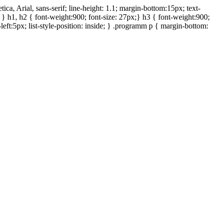
ca, Arial, sans-serif; line-height: 1.1; margin-bottom:15px; text-
e; } h1, h2 { font-weight:900; font-size: 27px;} h3 { font-weight:900;
-left:5px; list-style-position: inside; } .programm p { margin-bottom: