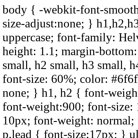
body { -webkit-font-smoothi
size-adjust:none; } h1,h2,h
uppercase; font-family: Helve
height: 1.1; margin-bottom:1
small, h2 small, h3 small, h
font-size: 60%; color: #6f6f
none; } h1, h2 { font-weigh
font-weight:900; font-size:
10px; font-weight: normal; 
p.lead { font-size:17px; } ul