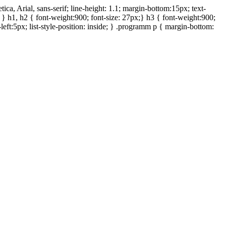
ca, Arial, sans-serif; line-height: 1.1; margin-bottom:15px; text-
e; } h1, h2 { font-weight:900; font-size: 27px;} h3 { font-weight:900;
-left:5px; list-style-position: inside; } .programm p { margin-bottom: