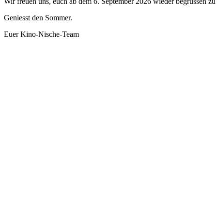
Wir freuen uns, euch ab dem 6. September 2026 wieder begrüssen zu 
Geniesst den Sommer.
Euer Kino-Nische-Team