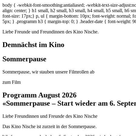
body { -webkit-font-smoothing:antialiased; -webkit-text-size-adjust:no
align: center; } h1 small, h2 small, h3 small, h4 small, h5 small, h6 s
font-size: 17px;} p, ul { margin-bottom: 10px; font-weight: normal; fon
5px; } .programm h3 { margin-top: 0; } .header-date { font-weight: 90
Liebe Freunde und Freundinnen des Kino Nische.
Demnächst im Kino
Sommerpause
Sommerpause, wir stauben unsere Filmrollen ab
zum Film
Programm August 2026
«Sommerpause – Start wieder am 6. Sept
Liebe Freundinnen und Freunde des Kino Nische
Das Kino Nische ist zurzeit in der Sommerpause.