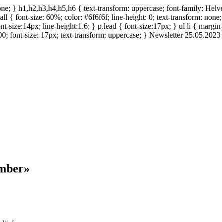
ne; } h1,h2,h3,h4,h5,h6 { text-transform: uppercase; font-family: Helveti
mall { font-size: 60%; color: #6f6f6f; line-height: 0; text-transform: non
t-size:14px; line-height:1.6; } p.lead { font-size:17px; } ul li { margin
0; font-size: 17px; text-transform: uppercase; }
Newsletter 25.05.2023
ember»