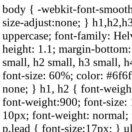
body { -webkit-font-smoothi
size-adjust:none; } h1,h2,h
uppercase; font-family: Helve
height: 1.1; margin-bottom:1
small, h2 small, h3 small, h
font-size: 60%; color: #6f6f
none; } h1, h2 { font-weigh
font-weight:900; font-size:
10px; font-weight: normal; 
p.lead { font-size:17px; } ul