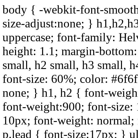
body { -webkit-font-smoothi
size-adjust:none; } h1,h2,h
uppercase; font-family: Helve
height: 1.1; margin-bottom:1
small, h2 small, h3 small, h
font-size: 60%; color: #6f6f
none; } h1, h2 { font-weigh
font-weight:900; font-size:
10px; font-weight: normal; 
p.lead { font-size:17px; } ul