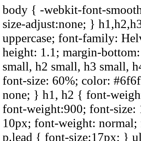
body { -webkit-font-smoothi
size-adjust:none; } h1,h2,h
uppercase; font-family: Helve
height: 1.1; margin-bottom:1
small, h2 small, h3 small, h
font-size: 60%; color: #6f6f
none; } h1, h2 { font-weigh
font-weight:900; font-size:
10px; font-weight: normal; 
p.lead { font-size:17px; } ul