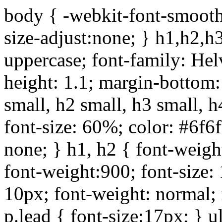
body { -webkit-font-smoothi
size-adjust:none; } h1,h2,h
uppercase; font-family: Helve
height: 1.1; margin-bottom:1
small, h2 small, h3 small, h
font-size: 60%; color: #6f6f
none; } h1, h2 { font-weigh
font-weight:900; font-size:
10px; font-weight: normal; 
p.lead { font-size:17px; } ul