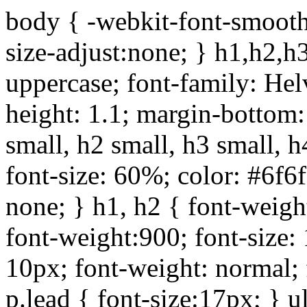
body { -webkit-font-smoothi
size-adjust:none; } h1,h2,h
uppercase; font-family: Helve
height: 1.1; margin-bottom:1
small, h2 small, h3 small, h
font-size: 60%; color: #6f6f
none; } h1, h2 { font-weigh
font-weight:900; font-size:
10px; font-weight: normal; 
p.lead { font-size:17px; } ul