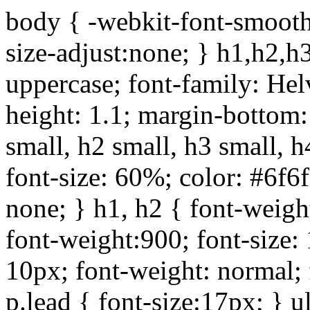
body { -webkit-font-smoothi
size-adjust:none; } h1,h2,h
uppercase; font-family: Helve
height: 1.1; margin-bottom:1
small, h2 small, h3 small, h
font-size: 60%; color: #6f6f
none; } h1, h2 { font-weigh
font-weight:900; font-size:
10px; font-weight: normal; 
p.lead { font-size:17px; } ul