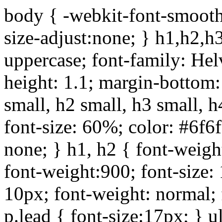
body { -webkit-font-smoothi
size-adjust:none; } h1,h2,h
uppercase; font-family: Helve
height: 1.1; margin-bottom:1
small, h2 small, h3 small, h
font-size: 60%; color: #6f6f
none; } h1, h2 { font-weigh
font-weight:900; font-size:
10px; font-weight: normal; 
p.lead { font-size:17px; } ul