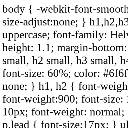
body { -webkit-font-smoothi
size-adjust:none; } h1,h2,h
uppercase; font-family: Helve
height: 1.1; margin-bottom:1
small, h2 small, h3 small, h
font-size: 60%; color: #6f6f
none; } h1, h2 { font-weigh
font-weight:900; font-size:
10px; font-weight: normal; 
p.lead { font-size:17px; } ul