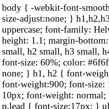
body { -webkit-font-smoothi
size-adjust:none; } h1,h2,h
uppercase; font-family: Helve
height: 1.1; margin-bottom:1
small, h2 small, h3 small, h
font-size: 60%; color: #6f6f
none; } h1, h2 { font-weigh
font-weight:900; font-size:
10px; font-weight: normal; 
p.lead { font-size:17px; } ul