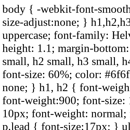
body { -webkit-font-smoothi
size-adjust:none; } h1,h2,h
uppercase; font-family: Helve
height: 1.1; margin-bottom:1
small, h2 small, h3 small, h
font-size: 60%; color: #6f6f
none; } h1, h2 { font-weigh
font-weight:900; font-size:
10px; font-weight: normal; 
p.lead { font-size:17px; } ul