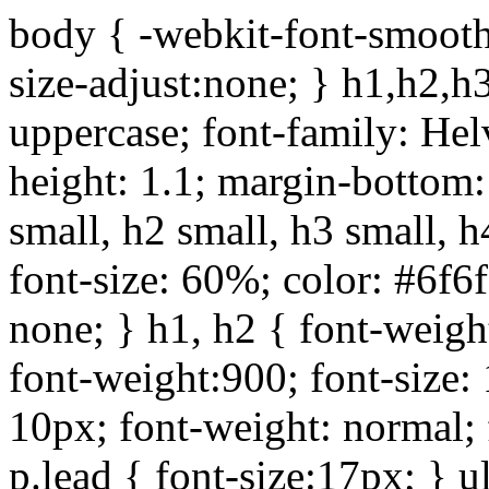
body { -webkit-font-smoothi
size-adjust:none; } h1,h2,h
uppercase; font-family: Helve
height: 1.1; margin-bottom:1
small, h2 small, h3 small, h
font-size: 60%; color: #6f6f
none; } h1, h2 { font-weigh
font-weight:900; font-size:
10px; font-weight: normal; 
p.lead { font-size:17px; } ul