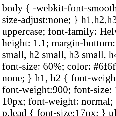
body { -webkit-font-smoothi
size-adjust:none; } h1,h2,h
uppercase; font-family: Helve
height: 1.1; margin-bottom:1
small, h2 small, h3 small, h
font-size: 60%; color: #6f6f
none; } h1, h2 { font-weigh
font-weight:900; font-size:
10px; font-weight: normal; 
p.lead { font-size:17px; } ul