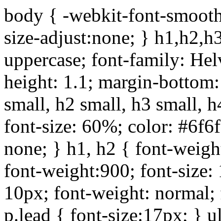
body { -webkit-font-smoothi
size-adjust:none; } h1,h2,h
uppercase; font-family: Helve
height: 1.1; margin-bottom:1
small, h2 small, h3 small, h
font-size: 60%; color: #6f6f
none; } h1, h2 { font-weigh
font-weight:900; font-size:
10px; font-weight: normal; 
p.lead { font-size:17px; } ul