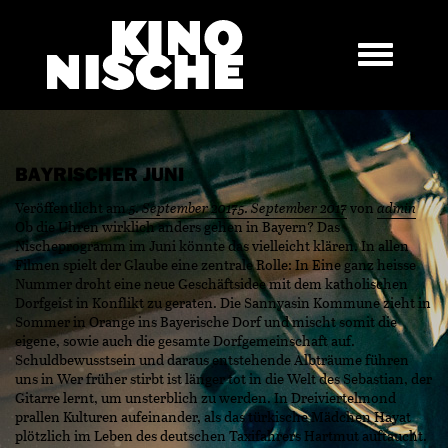
BAYRISCHER JUNI
Veröffentlicht am
5. September 2017
5. September 2017
von
admin
Ob die Uhren wirklich anders gehen in Bayern? Das
Nischeprogramm im Juni könnte das vielleicht klären. In allen
Filmen spielt der Glaube eine zentrale Rolle: In Eine ganz heisse
Nummer droht eine neue Geschäftsidee mit dem katholischen
Dorfgeist in Konflikt zu geraten. Die Sannyasin Kommune zieht in
Sommer in Orange ins Bayerische Dorf und mischt somit die
eigene, sowie auch die gesamte Dorfgemeinschaft auf.
Schuldbewusstsein und daraus entstehende Albträume führen
uns in Wer früher stirbt ist länger tot in die Welt des Sebastian, der
Gitarre lernt, um unsterblich zu werden. In Dreiviertelmond
prallen Kulturen aufeinander, als das türkische Mädchen Hayat
plötzlich im Leben des deutschen Taxifahrers Hartmut auftaucht.