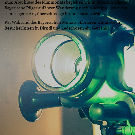
Zum Abschluss des Filmmonats begleiten wir in Boarisch pilgern
Bayerische Pilger auf ihrer Wanderung nach Altötting – jeder hat
seine eigene Art, überschüssige Pfunde loszuwerden…
PS: Während des Bayerischen Monats offerieren wir unseren
BesucherInnen in Dirndl und Lederhosen ein Getränk!