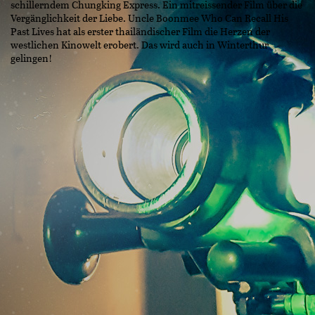
schillerndem Chungking Express. Ein mitreissender Film über die
Vergänglichkeit der Liebe. Uncle Boonmee Who Can Recall His
Past Lives hat als erster thailändischer Film die Herzen der
westlichen Kinowelt erobert. Das wird auch in Winterthur
gelingen!