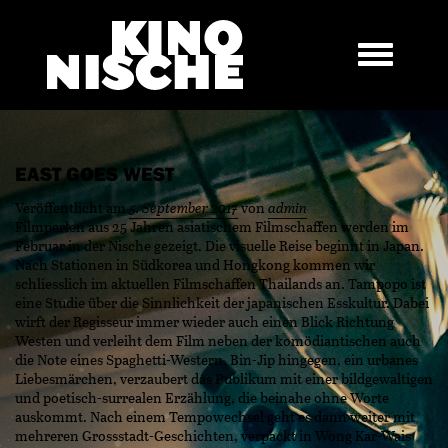
EAST GOES WEST
Veröffentlicht am
5. September 2017
von
admin
Filmperlen aus 25 Jahren asiatischem Filmschaffen werden im
Februar in der Nische gezeigt. Die visuelle Reise beginnt in Japan.
Nach Stationen in Südkorea und Hongkong kommen wir
schliesslich im aktuellen Filmschaffen Thailands an. Tampopo ist
eine Studie über die Sinnlichkeit der japanischen Esskultur. Dabei
wirft der Regisseur immer wieder auch einen Blick Richtung
Westen und verleiht dem Film neben der komödiantischen auch
die Note eines Spaghetti-Western. Bin-Jip hingegen, ein urbanes
Liebesmärchen, verzaubert das Publikum mit einer bildgewaltigen
und poetisch-surrealen Erzählung, die beinahe ohne Worte
auskommt. Nach einem Tempowechsel geht es dann weiter mit
mehreren Grossstadt-Geschichten, verpackt in Wong Kar-Wais