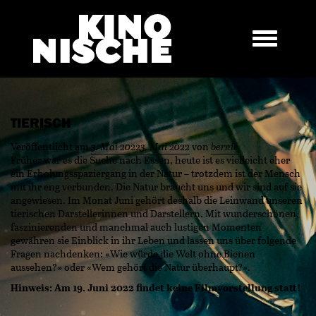
TIERISCH
Veröffentlicht am
3. Mai 2022
3. Mai 2022
von
bernie
Früher war es die Suche nach Essen, heute ist es vielleicht eher
ein Erholungsspaziergang in der Natur – trotzdem ist der Mensch
mit ihr eng verbunden. Die Natur braucht uns und wir sind auf sie
angewiesen. Im Monat Juni gehört deshalb die Leinwand unseren
tierischen Darstellerinnen und Darstellern. Mit wunderschönen,
faszinierenden und manchmal auch lustigen Momenten
gewähren sie Einblick in ihr Leben und lassen uns über folgende
Fragen nachdenken: «Wie würde die Welt ohne Bienen
aussehen?» oder «Wem gehört die Natur überhaupt?».
Hinweis: Am 19. Juni 2022 findet keine Filmvorstellung statt!