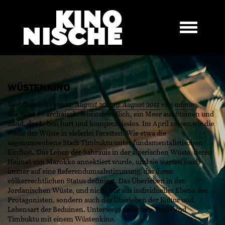
WÜSTENKINO
Veröffentlicht am
24. August 2017
29. August 2017
von
admin
Die Wüste – archaisch, lebensfeindlich, ein Meer aus Steinen und
Sand, das Leben hart und kompromisslos. Im April zeigen wir die
Weite der Wüste in vielerlei Facetten. Wie etwa die
sagenumwobene Stadt Timbuktu unter fundamentalistischen
Einfluss. Das Leben der Sahrauis in der algerischen Wüste, deren
Heimat von Marokko annektiert wurde, und sie warten noch
immer auf eine Referendumsabstimmung, das ihren
völkerrechtlichen Status definiert. Das Überleben in der
Jordanischen Wüste, und nicht nur aus individueller Ebene des
Protagonisten, sondern auch das Überleben der Kultur und
Lebensart der Beduinen. Unterwegs zwischen Tunis und
Timbuktu mit einem Wüstenkino.