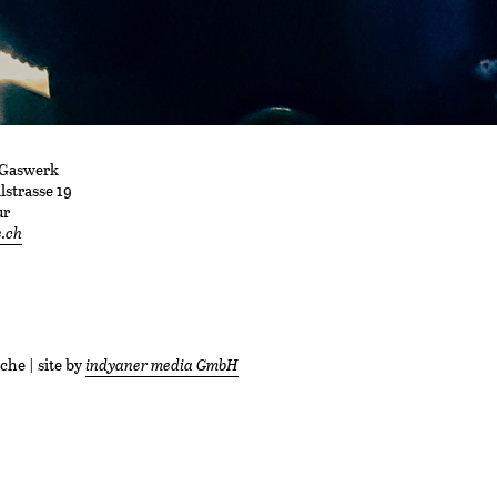
 Gaswerk
strasse 19
ur
e.ch
he | site by
indyaner media GmbH