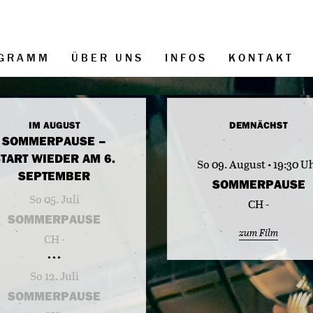
GRAMM
ÜBER UNS
INFOS
KONTAKT
IM AUGUST
DEMNÄCHST
SOMMERPAUSE –
TART WIEDER AM 6.
So 09. August • 19:30 U
SEPTEMBER
SOMMERPAUSE
So 05. Juli
CH -
SOMMERPAUSE
zum Film
CH -
So 12. Juli
SOMMERPAUSE