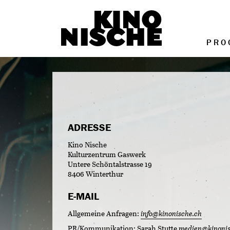
PRO
ADRESSE
Kino Nische
Kulturzentrum Gaswerk
Untere Schöntalstrasse 19
8406 Winterthur
E-MAIL
Allgemeine Anfragen:
info@kinonische.ch
PR/Kommunikation: Sarah Stutte
medien@kinonis